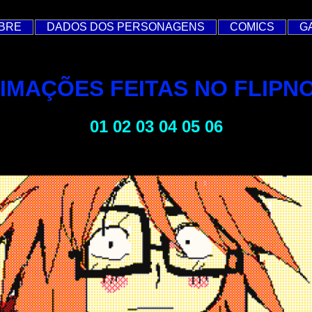
BRE
DADOS DOS PERSONAGENS
COMICS
G
**********************************************************************
IMAÇÕES FEITAS NO FLIPN
01
02
03
04
05
06